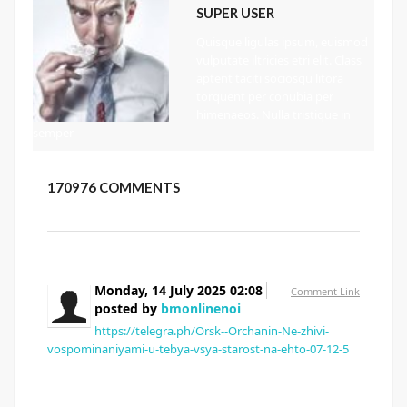
SUPER USER
Quisque ligulas ipsum, euismod
vulputate iltricies etri elit. Class
aptent taciti sociosqu litora
torquent per conubia per
himenaeos. Nulla tristique in
semper
170976
COMMENTS
Monday, 14 July 2025 02:08
Comment Link
posted by
bmonlinenoi
https://telegra.ph/Orsk--Orchanin-Ne-zhivi-
vospominaniyami-u-tebya-vsya-starost-na-ehto-07-12-5