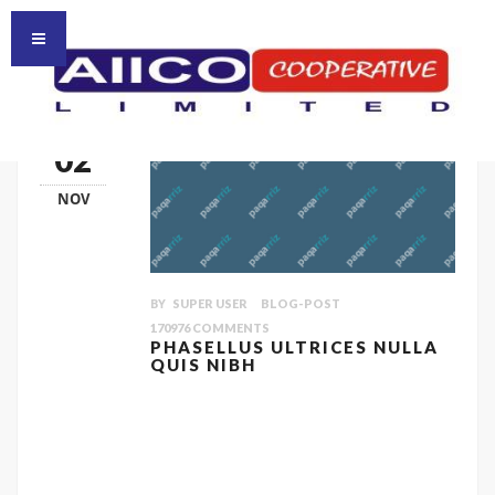
HOMEPAGE
HOME
02
NOV
BY
SUPER USER
BLOG-POST
170976
COMMENTS
PHASELLUS ULTRICES NULLA
QUIS NIBH
Quisque ligulas ipsum, euismod atras
vulputate iltricies etri elit. Class aptent taciti
sociosqu ad litora torquent per conubia
nostra, per inceptos himenaeos. Nulla nunc
dui, tristique in semper vel, congue sed ligula.