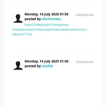
Monday, 14 July 2025 01:50
Comment Link
posted by
afonlineeky
https://telegra.ph/CHerepovec--
CHerepovchanin-Nastoyashchee-puteshestvie-vnutr-
sebya-07-12-6
Monday, 14 July 2025 01:50
Comment Link
posted by
winfab
Официальный Telegram-канал 1win казино.
Самое востребованное онлайн-казино и ставки от
1win. Доступно текущее актуальное зеркало
официального сайта 1win, функционирующее
повсюду.
Регистрируйся на платформе, выполняй вход в 1вин,
забирай хорошие бонусы с помощью промокода и
тут же начинай играть.