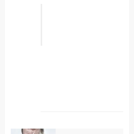
“ Class aptent taciti sociosqu ad litora
torquent per conubia nostra, per
inceptos himenaeos. Nulla nunc dui,
tristique in semper vel, congue sed
ligula. Nam dolor ligula, faucibus id
sodales in, auctor fringilla libero. ”
Vestibulum sodales ante a purus volutpat
euismod. Proin sodales quam nec ante
sollicitudin lacinia. Ut egestas bibendum
tempor. Morbi non nibh sit amet ligula blandit
ullamcorper in nec risus. Pellentesque fringilla
diam faucibus tortor bibendum vulputate.
Etiam turpis urna, rhoncus et mattis ut,
dapibus eu nunc. Nunc sed aliquet nisi.