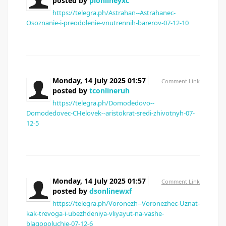
posted by
plonlineyxc
https://telegra.ph/Astrahan--Astrahanec-
Osoznanie-i-preodolenie-vnutrennih-barerov-07-12-10
Monday, 14 July 2025 01:57
Comment Link
posted by
tconlineruh
https://telegra.ph/Domodedovo--
Domodedovec-CHelovek--aristokrat-sredi-zhivotnyh-07-
12-5
Monday, 14 July 2025 01:57
Comment Link
posted by
dsonlinewxf
https://telegra.ph/Voronezh--Voronezhec-Uznat-
kak-trevoga-i-ubezhdeniya-vliyayut-na-vashe-
blagopoluchie-07-12-6