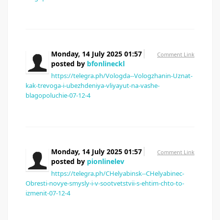
Monday, 14 July 2025 01:57
Comment Link
posted by
bfonlineckl
https://telegra.ph/Vologda--Vologzhanin-Uznat-
kak-trevoga-i-ubezhdeniya-vliyayut-na-vashe-
blagopoluchie-07-12-4
Monday, 14 July 2025 01:57
Comment Link
posted by
pionlinelev
https://telegra.ph/CHelyabinsk--CHelyabinec-
Obresti-novye-smysly-i-v-sootvetstvii-s-ehtim-chto-to-
izmenit-07-12-4