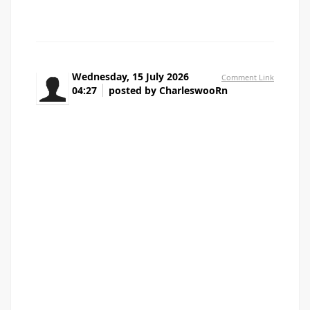
Wednesday, 15 July 2026
Comment Link
04:27
posted by CharleswooRn
Детоксикация наркоманов в Москве — это
первый и самый важный шаг на пути к полному
избавлению от наркотической зависимости. В
наркологической клинике «Частный Медик 24»
детоксикация от наркотиков проводится строго в
условиях стационара, с применением современных
медицинских методик и под круглосуточным
контролем опытных врачей. Лечение наркомании
требует комплексного подхода, и детоксикация
позволяет безопасно очистить организм от
токсичных продуктов распада психоактивных
веществ, снять острые симптомы абстиненции и
подготовить пациента к дальнейшей реабилитации.
Мы работаем круглосуточно, чтобы каждый житель
Москвы и области мог получить экстренную