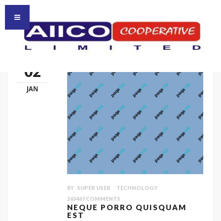
HOMEPAGE
HOME
02
JAN
BY
SUPER USER
TECHNOLOGY
263467
COMMENTS
NEQUE PORRO QUISQUAM
EST