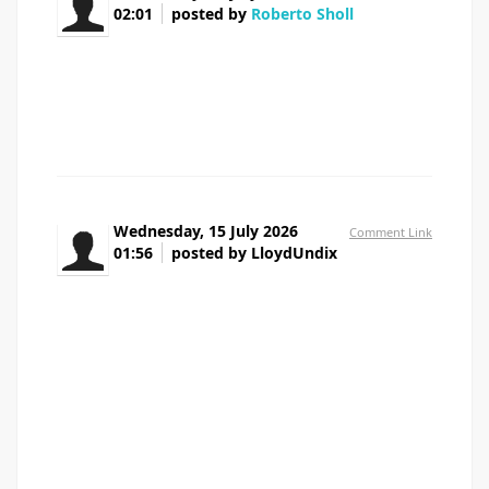
02:01
posted by
Roberto Sholl
Nice blog here! Also your web site quite a bit up
fast! What web host are you the usage of? Can I am
getting your affiliate link for your host? I wish my web site
loaded up as fast as yours lol
Wednesday, 15 July 2026
Comment Link
01:56
posted by LloydUndix
Вы получаете не просто капельницу, а
комплекс медицинской помощи: осмотр пациента,
подбор растворов, применение седативных средств
при необходимости, витамины, противорвотные,
обезболивающие, препараты для нормализации
давления, поддержки печени и нервного состояния.
Такой подход помогает не только прервать запой, но
и начать путь к лечению алкоголизма, если пациент
готов продолжить восстановление.
Получить дополнительную информацию -