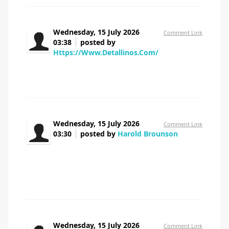
Wednesday, 15 July 2026
Comment Link
03:38
posted by
Https://Www.Detallinos.Com/
descargas de casinos para jugar gratis
Wednesday, 15 July 2026
Comment Link
03:30
posted by
Harold Brounson
At this time it appears like Drupal is the preferred
blogging platform available right now. (from what I've
read) Is that what you are using on your blog?
Wednesday, 15 July 2026
Comment Link