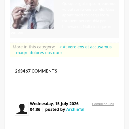
Quisque ligulas ipsum, euismod
vulputate iltricies etri elit. Class
aptent taciti sociosqu litora
torquent per conubia per
himenaeos. Nulla tristique in
semper
More in this category:
« At vero eos et accusamus
magni dolores eos qui »
263467
COMMENTS
Wednesday, 15 July 2026
Comment Link
04:36
posted by
ArchieTal
В статье подробно рассказывается, как
выбрать материалы для штор с учётом освещения,
ухода и бюджета: ссылка.