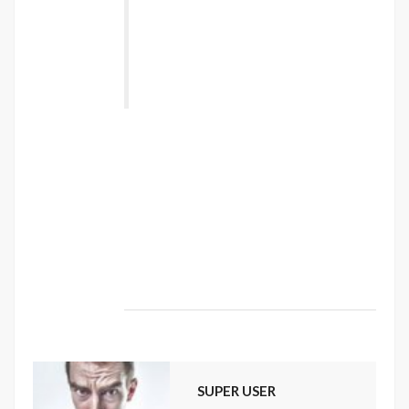
torquent per conubia nostra, per
inceptos himenaeos. Nulla nunc dui,
tristique in semper vel, congue sed
ligula. Nam dolor ligula, faucibus id
sodales in, auctor fringilla libero. ”
Vestibulum sodales ante a purus volutpat
euismod. Proin sodales quam nec ante
sollicitudin lacinia. Ut egestas bibendum
tempor. Morbi non nibh sit amet ligula blandit
ullamcorper in nec risus. Pellentesque fringilla
diam faucibus tortor bibendum vulputate.
Etiam turpis urna, rhoncus et mattis ut,
dapibus eu nunc. Nunc sed aliquet nisi.
SUPER USER