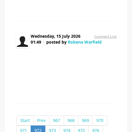
анонимный вывод из запоя казань
Wednesday, 15 July 2026
Comment Link
01:49
posted by
Robena Warfield
May I simply just say what a comfort to uncover
a person that actually understands what they're talking
about over the internet. You certainly understand how to
bring an issue to light and make it important. More
people should read this and understand this side of your
story. I can't believe you aren't more popular since you
definitely possess the gift.
Start
Prev
967
968
969
970
971
972
973
974
975
976