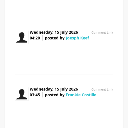
Wednesday, 15 July 2026
Comment Link
04:20
posted by
Joesph Keef
Hi there, You have performed an incredible job. I
will certainly digg it and in my opinion suggest to my
friends. I am sure they will be benefited from this website.
Wednesday, 15 July 2026
Comment Link
03:45
posted by
Frankie Costillo
At this time it looks like BlogEngine is the
preferred blogging platform out there right now. (from
what I've read) Is that what you are using on your blog?