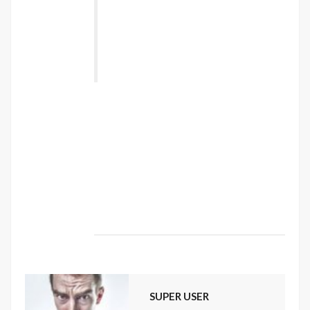
torquent per conubia nostra, per
inceptos himenaeos. Nulla nunc dui,
tristique in semper vel, congue sed
ligula. Nam dolor ligula, faucibus id
sodales in, auctor fringilla libero. ”
Vestibulum sodales ante a purus volutpat
euismod. Proin sodales quam nec ante
sollicitudin lacinia. Ut egestas bibendum
tempor. Morbi non nibh sit amet ligula blandit
ullamcorper in nec risus. Pellentesque fringilla
diam faucibus tortor bibendum vulputate.
Etiam turpis urna, rhoncus et mattis ut,
dapibus eu nunc. Nunc sed aliquet nisi.
SUPER USER