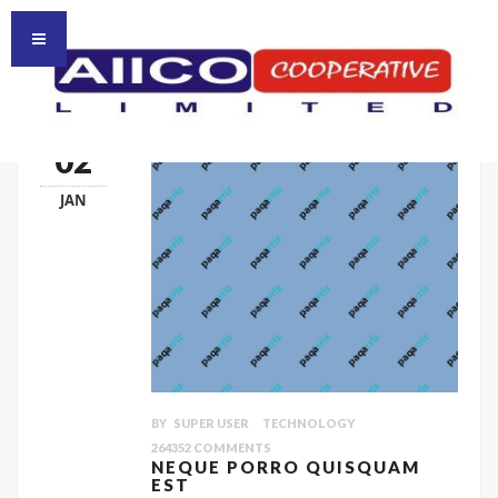
HOMEPAGE
HOME
02
JAN
BY
SUPER USER
TECHNOLOGY
264352
COMMENTS
NEQUE PORRO QUISQUAM
EST