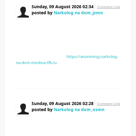
Sunday, 09 August 2026 02:34
Comment Link
posted by
Narkolog na dom_jzmn
Слушайте кто сталкивался Муж просто
потерял себя Соседи стучат в стену В больницу
тащить страшно Короче, врач приехал и поставил
систему — наркологическая помощь на дому
круглосуточно качественно Приехал через 40 минут В
общем, жмите чтобы сохранить — наркологическая
клиника помощь на дому
https://anonimnyj.narkolog-
na-dom-moskva-tfb.ru
Не ждите пока станет хуже
Перешлите тем кто в такой же ситуации
Sunday, 09 August 2026 02:28
Comment Link
posted by
Narkolog na dom_osmn
Здорова, народ Близкий человек уже
несколько дней в запое Соседи стучат в стену
Таблетки не помогают Короче, врач приехал и
поставил систему — вызов нарколога на дом