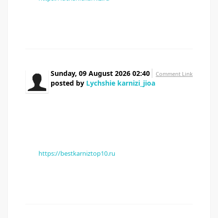
Изучите рейтинг перед покупкой Перешлите тому
кто ищет карнизы
Sunday, 09 August 2026 02:40
Comment Link
posted by
Lychshie karnizi_jioa
Люди подскажите Выбор огромный но толку
ноль То пластик трескается Короче, нашел
нормальный рейтинг — лучшие потолочные
карнизы с монтажом Цены от бюджетных до
премиум В общем, там рейтинг и отзывы — бест
рейтинг профильных карнизов
[url=
https://bestkarniztop10.ru
]бест рейтинг
профильных карнизов[/url] Изучите рейтинг перед
покупкой Перешлите тому кто ищет карнизы