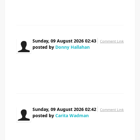
running on, and I've been at the glance out for such info.
Sunday, 09 August 2026 02:43
Comment Link
posted by
Donny Hallahan
Wow that was odd. I just wrote an extremely
long comment but after I clicked submit my comment
didn't appear. Grrrr... well I'm not writing all that over
again. Regardless, just wanted to say great blog!
Sunday, 09 August 2026 02:42
Comment Link
posted by
Carita Wadman
My relatives every time say that I am wasting my
time here at web, however I know I am getting know-how
all the time by reading such nice articles or reviews.