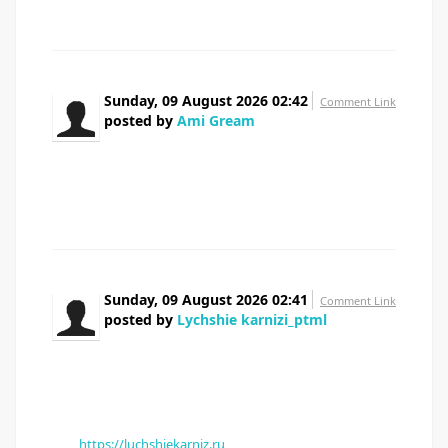
Sunday, 09 August 2026 02:42
Comment Link
posted by
Ami Gream
Currently it looks like Movable Type is the best
blogging platform out there right now. (from what I've
read) Is that what you are using on your blog?
Sunday, 09 August 2026 02:41
Comment Link
posted by
Lychshie karnizi_ptml
Люди подскажите Выбор огромный но толку
ноль То дизайн ужасный Короче, нашел нормальный
рейтинг — какой карниз для штор лучше выбрать
Отзывы реальных покупателей В общем, сохраняйте
себе — рейтинг карнизов
[url=
https://luchshiekarniz.ru
]рейтинг карнизов[/url]