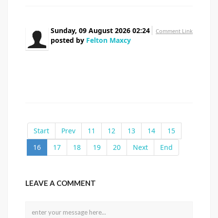
Sunday, 09 August 2026 02:24
Comment Link
posted by
Felton Maxcy
That is a really good tip especially to those new
to the blogosphere. Brief but very accurate info… Many
thanks for sharing this one. A must read article!
Start
Prev
11
12
13
14
15
16
17
18
19
20
Next
End
LEAVE A COMMENT