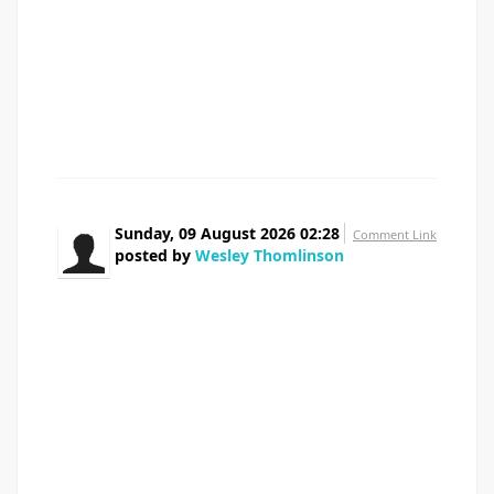
анонимно с гарантией Приехал через 40 минут В
общем, жмите чтобы сохранить — вызвать нарколога
на дом москва вызвать нарколога на дом москва
Нарколог на дом — это реальный выход Перешлите
тем кто в такой же ситуации
Sunday, 09 August 2026 02:28
Comment Link
posted by
Wesley Thomlinson
Hey I know this is off topic but I was wondering if
you knew of any widgets I could add to my blog that
automatically tweet my newest twitter updates. I've been
looking for a plug-in like this for quite some time and was
hoping maybe you would have some experience with
something like this. Please let me know if you run into
anything. I truly enjoy reading your blog and I look
forward to your new updates.