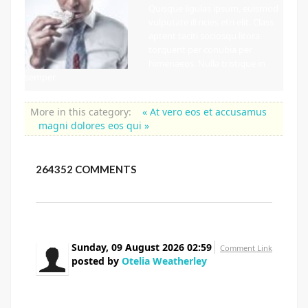
Quisque ligulas ipsum, euismod
vulputate iltricies etri elit. Class
aptent taciti sociosqu litora
torquent per conubia per
himenaeos. Nulla tristique in
semper
More in this category:
« At vero eos et accusamus
magni dolores eos qui »
264352
COMMENTS
Sunday, 09 August 2026 02:59
Comment Link
posted by
Otelia Weatherley
Thanks for any other informative web site. The
place else could I get that type of information written in
such an ideal way? I've a undertaking that I am just now