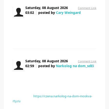
Saturday, 08 August 2026
Comment Link
03:02
posted by
Cary Weingard
Aw, this was an exceptionally good post. Taking a
few minutes and actual effort to create a great article…
but what can I say… I put things off a lot and never seem
to get anything done.
Saturday, 08 August 2026
Comment Link
02:59
posted by
Narkolog na dom_sdEi
Люди подскажите Муж просто потерял себя
Родственники не знают что делать Нужен врач прямо
сейчас Короче, только это реально спасло — вызов
нарколога на дом Москва недорого Приехал через 40
минут В общем, телефон и цены тут — нарколог на
дом клиника
https://czena.narkolog-na-dom-moskva-
rty.ru
Нарколог на дом — это реальный выход
Перешлите тем кто в такой же ситуации