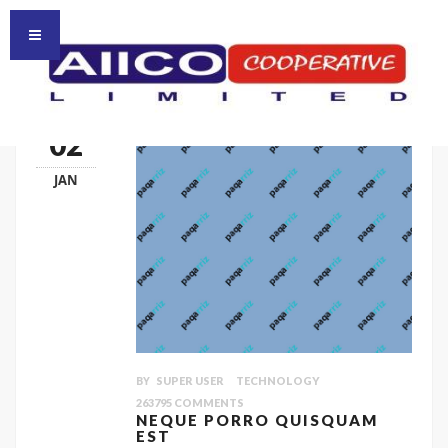
HOMEPAGE
HOME
02
JAN
BY
SUPER USER
TECHNOLOGY
263795
COMMENTS
NEQUE PORRO QUISQUAM
EST