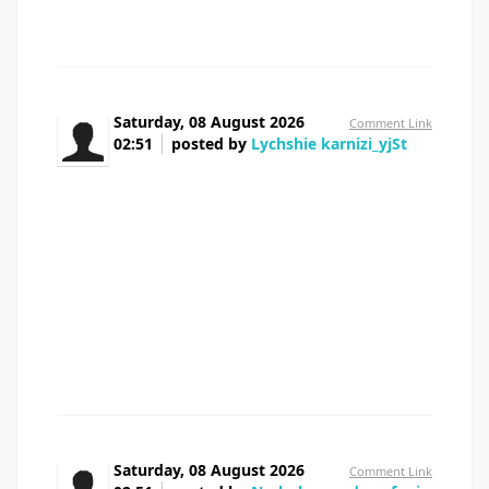
Saturday, 08 August 2026
Comment Link
02:51
posted by
Lychshie karnizi_yjSt
Люди подскажите Продавцы вообще ничего
не понимают То дизайн ужасный Короче,
единственные кто честно рассказывает — какой
карниз настенный лучше для легких штор Выбор
огромный В общем, смотрите сами по ссылке —
карниз потолочный или настенный что лучше карниз
потолочный или настенный что лучше Изучите
рейтинг перед покупкой Перешлите тому кто ищет
карнизы
Saturday, 08 August 2026
Comment Link