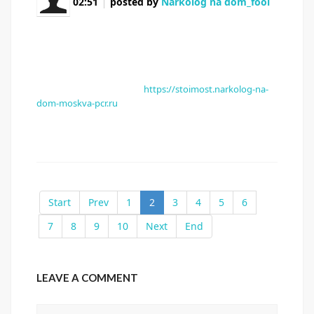
02:51
posted by
Narkolog na dom_fooi
Здорова, народ Брат снова сорвался Дети
напуганы Нужен врач прямо сейчас Короче,
единственный кто реально помог — вызвать
нарколога на дом быстро Через пару часов человек
пришёл в себя В общем, вся инфа по ссылке —
нарколог на дом вывод
https://stoimost.narkolog-na-
dom-moskva-pcr.ru
Нарколог на дом — это реальный
выход Перешлите тем кто в такой же ситуации
Start
Prev
1
2
3
4
5
6
7
8
9
10
Next
End
LEAVE A COMMENT