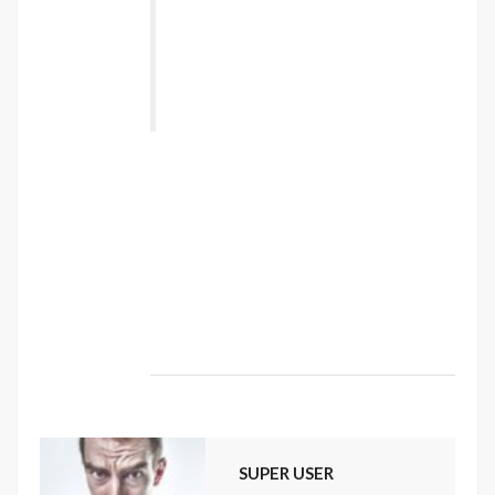
torquent per conubia nostra, per
inceptos himenaeos. Nulla nunc dui,
tristique in semper vel, congue sed
ligula. Nam dolor ligula, faucibus id
sodales in, auctor fringilla libero. ”
Vestibulum sodales ante a purus volutpat
euismod. Proin sodales quam nec ante
sollicitudin lacinia. Ut egestas bibendum
tempor. Morbi non nibh sit amet ligula blandit
ullamcorper in nec risus. Pellentesque fringilla
diam faucibus tortor bibendum vulputate.
Etiam turpis urna, rhoncus et mattis ut,
dapibus eu nunc. Nunc sed aliquet nisi.
SUPER USER