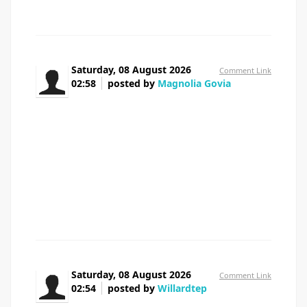
Saturday, 08 August 2026
Comment Link
02:58
posted by
Magnolia Govia
Hi! I realize this is somewhat off-topic however I
needed to ask. Does running a well-established blog such
as yours take a lot of work? I'm completely new to
operating a blog but I do write in my journal on a daily
basis. I'd like to start a blog so I can share my own
experience and feelings online. Please let me know if you
have any ideas or tips for brand new aspiring bloggers.
Appreciate it!
Saturday, 08 August 2026
Comment Link
02:54
posted by
Willardtep
подробнее antminer l9