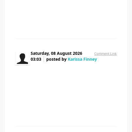
цены тут — вызвать нарколога на дом москва вызвать
нарколога на дом москва Нарколог на дом — это
реальный выход Перешлите тем кто в такой же
ситуации
Saturday, 08 August 2026
Comment Link
03:03
posted by
Karissa Finney
Hey I know this is off topic but I was wondering if
you knew of any widgets I could add to my blog that
automatically tweet my newest twitter updates. I've been
looking for a plug-in like this for quite some time and was
hoping maybe you would have some experience with
something like this. Please let me know if you run into
anything. I truly enjoy reading your blog and I look
forward to your new updates.