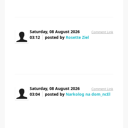
Saturday, 08 August 2026
Comment Link
03:12
posted by
Rosette Ziel
Right now it appears like Movable Type is the
best blogging platform available right now. (from what
I've read) Is that what you are using on your blog?
Saturday, 08 August 2026
Comment Link
03:04
posted by
Narkolog na dom_ncEl
Здорова, народ Отец не выходит из штопора
Жена в истерике Таблетки не помогают Короче,
единственный кто реально помог — услуги
нарколога на дому профессионально Через пару
часов человек пришёл в себя В общем, телефон и