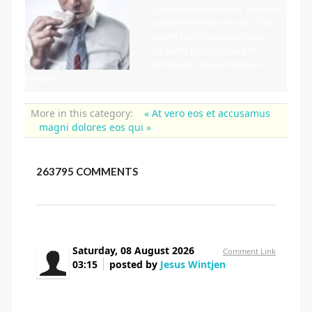
Quisque ligulas ipsum, euismod
vulputate iltricies etri elit. Class
aptent taciti sociosqu litora
torquent per conubia per
himenaeos. Nulla tristique in
semper
More in this category:
« At vero eos et accusamus
magni dolores eos qui »
263795
COMMENTS
Saturday, 08 August 2026
Comment Link
03:15
posted by
Jesus Wintjen
Currently it seems like Drupal is the best
blogging platform available right now. (from what I've
read) Is that what you are using on your blog?